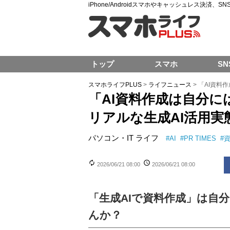
iPhone/Androidスマホやキャッシュレス決済、
トップ
スマホ
SN
スマホライフPLUS
>
ライフニュース
>
「AI資料
「AI資料作成は自分に
リアルな生成AI活用実
パソコン・IT
ライフ
#
AI
#
PR TIMES
#
2026/06/21 08:00
2026/06/21 08:00
「生成AIで資料作成」は自
んか？