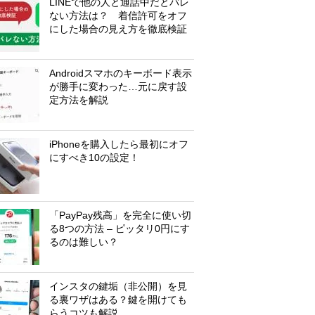
LINEで他の人と通話中だとバレ
ない方法は？ 着信許可をオフ
にした場合の見え方を徹底検証
Androidスマホのキーボード表示
が勝手に変わった…元に戻す設
定方法を解説
iPhoneを購入したら最初にオフ
にすべき10の設定！
「PayPay残高」を完全に使い切
る8つの方法 – ピッタリ0円にす
るのは難しい？
インスタの鍵垢（非公開）を見
る裏ワザはある？鍵を開けても
らうコツも解説