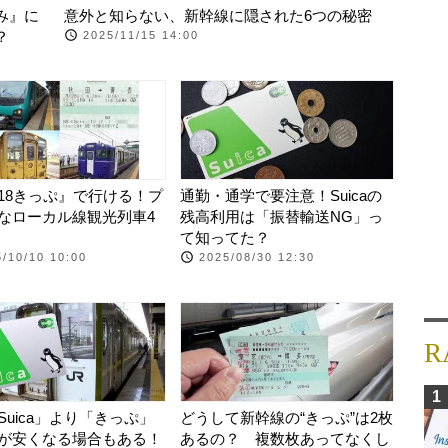
み』に
意外と知らない、新幹線に隠された6つの秘密
？
2025/11/15 14:00
18きっぷ』で行ける！プ
通勤・通学で要注意！Suicaの
なローカル線観光列車4
残高利用は「振替輸送NG」っ
て知ってた？
/10/10 10:00
2025/08/30 12:30
R
1
Suica」より「きっぷ」
どうして新幹線の“きっぷ”は2枚
が安くなる場合もある！
あるの？ 複数枚あってなくし