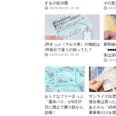
する小技10選
その意
2025/08/24 11:00
2025
JRきっぷ（マルス券）の地紋は
新幹線
JR各社で違うの知ってた？
「■■
実は深
2025/05/02 15:00
2025
おトクなフリーきっぷ
サンライズ出雲
「週末パス」が6月27
寝台券は買った
日に廃止で乗り鉄から
あとから「e54
悲鳴！
乗車券だけを買