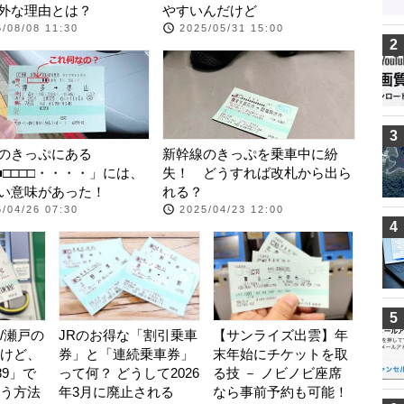
外な理由とは？
やすいんだけど
/08/08 11:30
2025/05/31 15:00
2
3
のきっぷにある
新幹線のきっぷを乗車中に紛
■■□□□□・・・・」には、
失！ どうすれば改札から出ら
い意味があった！
れる？
/04/26 07:30
2025/04/23 12:00
4
5
/瀬戸の
JRのお得な「割引乗車
【サンライズ出雲】年
けど、
券」と「連続乗車券」
末年始にチケットを取
89」で
って何？ どうして2026
る技 － ノビノビ座席
う方法
年3月に廃止される
なら事前予約も可能！