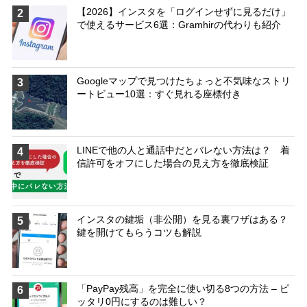
【2026】インスタを「ログインせずに見るだけ」
2
で使えるサービス6選：Gramhirの代わりも紹介
Googleマップで見つけたちょっと不気味なストリ
3
ートビュー10選：すぐ見れる座標付き
LINEで他の人と通話中だとバレない方法は？ 着
4
信許可をオフにした場合の見え方を徹底検証
インスタの鍵垢（非公開）を見る裏ワザはある？
5
鍵を開けてもらうコツも解説
「PayPay残高」を完全に使い切る8つの方法 – ピ
6
ッタリ0円にするのは難しい？