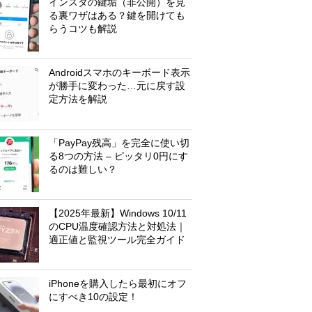
インスタの鍵垢（非公開）を見
る裏ワザはある？鍵を開けても
らうコツも解説
Androidスマホのキーボード表示
が勝手に変わった…元に戻す設
定方法を解説
「PayPay残高」を完全に使い切
る8つの方法 – ピッタリ0円にす
るのは難しい？
【2025年最新】Windows 10/11
のCPU温度確認方法と対処法｜
適正値と監視ツール完全ガイド
iPhoneを購入したら最初にオフ
にすべき10の設定！