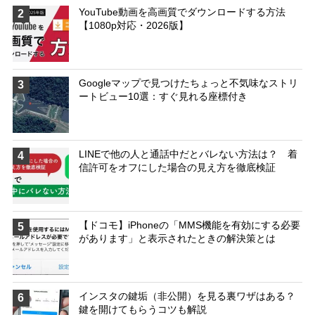
YouTube動画を高画質でダウンロードする方法
2
【1080p対応・2026版】
Googleマップで見つけたちょっと不気味なストリ
3
ートビュー10選：すぐ見れる座標付き
LINEで他の人と通話中だとバレない方法は？ 着
4
信許可をオフにした場合の見え方を徹底検証
【ドコモ】iPhoneの「MMS機能を有効にする必要
5
があります」と表示されたときの解決策とは
インスタの鍵垢（非公開）を見る裏ワザはある？
6
鍵を開けてもらうコツも解説