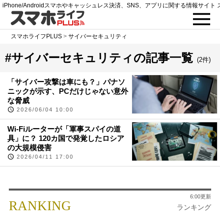
iPhone/Androidスマホやキャッシュレス決済、SNS、アプリに関する情報サイト 
スマホライフPLUS
>
サイバーセキュリティ
#サイバーセキュリティの記事一覧
(2件)
「サイバー攻撃は車にも？」パナソ
ニックが示す、PCだけじゃない意外
な脅威
2026/06/04 10:00
Wi-Fiルーターが「軍事スパイの道
具」に？ 120カ国で発覚したロシア
の大規模侵害
2026/04/11 17:00
6:00更新
RANKING
ランキング