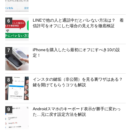
LINEで他の人と通話中だとバレない方法は？ 着
6
信許可をオフにした場合の見え方を徹底検証
iPhoneを購入したら最初にオフにすべき10の設
7
定！
インスタの鍵垢（非公開）を見る裏ワザはある？
8
鍵を開けてもらうコツも解説
Androidスマホのキーボード表示が勝手に変わっ
9
た…元に戻す設定方法を解説