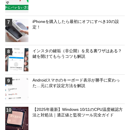
iPhoneを購入したら最初にオフにすべき10の設
7
定！
インスタの鍵垢（非公開）を見る裏ワザはある？
8
鍵を開けてもらうコツも解説
Androidスマホのキーボード表示が勝手に変わっ
9
た…元に戻す設定方法を解説
【2025年最新】Windows 10/11のCPU温度確認方
10
法と対処法｜適正値と監視ツール完全ガイド