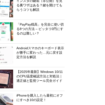
インスタの鍵垢（非公開）を見
る裏ワザはある？鍵を開けても
らうコツも解説
「PayPay残高」を完全に使い切
る8つの方法 – ピッタリ0円にす
るのは難しい？
Androidスマホのキーボード表示
が勝手に変わった…元に戻す設
定方法を解説
【2025年最新】Windows 10/11
のCPU温度確認方法と対処法｜
適正値と監視ツール完全ガイド
iPhoneを購入したら最初にオフ
にすべき10の設定！