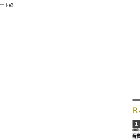
ポート終
R
1