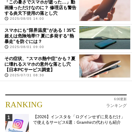
「この暑さでスマホが逝った…」動
画撮っただけなのに？ 修理店も警告
する炎天下使用の落とし穴
2025/08/05 14:00
スマホにも“限界温度”がある！35℃
超えは危険地帯!? 夏に多発する“熱
暴走”を防ぐには？
2025/08/01 09:00
その症状、“スマホ熱中症”かも？夏
に壊れるスマホの意外な落とし穴
【日本PCサービス調査】
2025/07/31 08:30
6:00更新
RANKING
ランキング
【2026】インスタを「ログインせずに見るだけ」
1
で使えるサービス6選：Gramhirの代わりも紹介