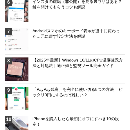
インスタの鍵垢（非公開）を見る裏ワザはある？
6
鍵を開けてもらうコツも解説
Androidスマホのキーボード表示が勝手に変わっ
7
た…元に戻す設定方法を解説
【2025年最新】Windows 10/11のCPU温度確認方
8
法と対処法｜適正値と監視ツール完全ガイド
「PayPay残高」を完全に使い切る8つの方法 – ピ
9
ッタリ0円にするのは難しい？
iPhoneを購入したら最初にオフにすべき10の設
10
定！