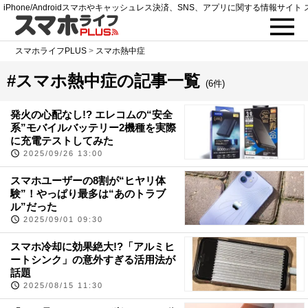
iPhone/Androidスマホやキャッシュレス決済、SNS、アプリに関する情報サイト 
スマホライフPLUS
>
スマホ熱中症
#スマホ熱中症の記事一覧
(6件)
発火の心配なし!? エレコムの“安全
系”モバイルバッテリー2機種を実際
に充電テストしてみた
2025/09/26 13:00
スマホユーザーの8割が“ヒヤリ体
験”！やっぱり最多は“あのトラブ
ル”だった
2025/09/01 09:30
スマホ冷却に効果絶大!?「アルミヒ
ートシンク」の意外すぎる活用法が
話題
2025/08/15 11:30