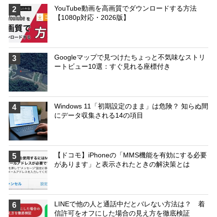
YouTube動画を高画質でダウンロードする方法
2
【1080p対応・2026版】
Googleマップで見つけたちょっと不気味なストリ
3
ートビュー10選：すぐ見れる座標付き
Windows 11「初期設定のまま」は危険？ 知らぬ間
4
にデータ収集される14の項目
【ドコモ】iPhoneの「MMS機能を有効にする必要
5
があります」と表示されたときの解決策とは
LINEで他の人と通話中だとバレない方法は？ 着
6
信許可をオフにした場合の見え方を徹底検証