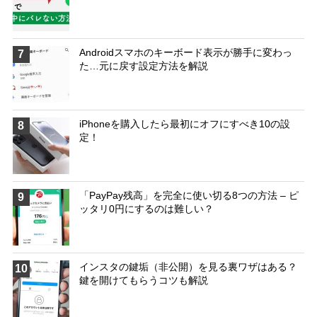
Androidスマホのキーボード表示が勝手に変わっ
7
た…元に戻す設定方法を解説
iPhoneを購入したら最初にオフにすべき10の設
8
定！
「PayPay残高」を完全に使い切る8つの方法 – ピ
9
ッタリ0円にするのは難しい？
インスタの鍵垢（非公開）を見る裏ワザはある？
10
鍵を開けてもらうコツも解説