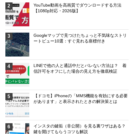
YouTube動画を高画質でダウンロードする方法
2
【1080p対応・2026版】
Googleマップで見つけたちょっと不気味なストリ
3
ートビュー10選：すぐ見れる座標付き
LINEで他の人と通話中だとバレない方法は？ 着
4
信許可をオフにした場合の見え方を徹底検証
【ドコモ】iPhoneの「MMS機能を有効にする必要
5
があります」と表示されたときの解決策とは
インスタの鍵垢（非公開）を見る裏ワザはある？
6
鍵を開けてもらうコツも解説