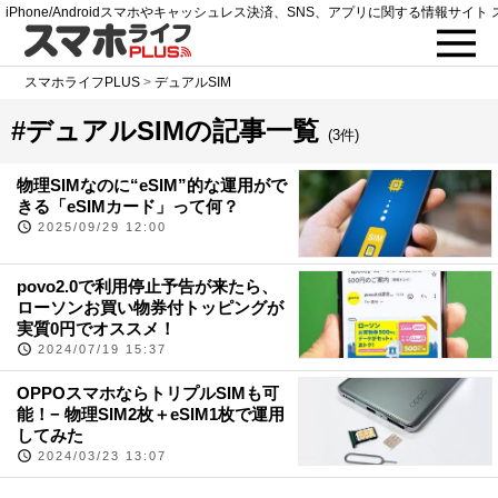
iPhone/Androidスマホやキャッシュレス決済、SNS、アプリに関する情報サイト 
スマホライフPLUS
>
デュアルSIM
#デュアルSIMの記事一覧
(3件)
物理SIMなのに“eSIM”的な運用がで
きる「eSIMカード」って何？
2025/09/29 12:00
povo2.0で利用停止予告が来たら、
ローソンお買い物券付トッピングが
実質0円でオススメ！
2024/07/19 15:37
OPPOスマホならトリプルSIMも可
能！− 物理SIM2枚＋eSIM1枚で運用
してみた
2024/03/23 13:07