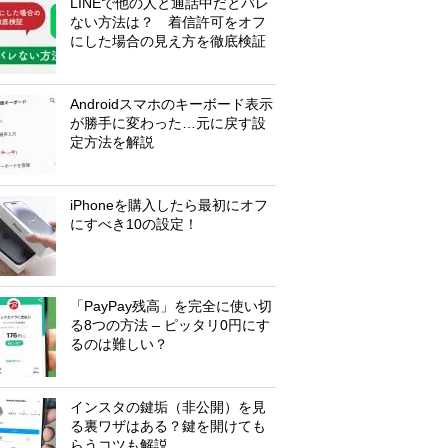
LINEで他の人と通話中だとバレ
ない方法は？ 着信許可をオフ
にした場合の見え方を徹底検証
Androidスマホのキーボード表示
が勝手に変わった…元に戻す設
定方法を解説
iPhoneを購入したら最初にオフ
にすべき10の設定！
「PayPay残高」を完全に使い切
る8つの方法 – ピッタリ0円にす
るのは難しい？
インスタの鍵垢（非公開）を見
る裏ワザはある？鍵を開けても
らうコツも解説