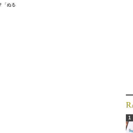
？「ぬる
R
1