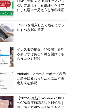
LINEで他の人と通話中だとバレ
ない方法は？ 着信許可をオフ
にした場合の見え方を徹底検証
iPhoneを購入したら最初にオフ
にすべき10の設定！
インスタの鍵垢（非公開）を見
る裏ワザはある？鍵を開けても
らうコツも解説
Androidスマホのキーボード表示
が勝手に変わった…元に戻す設
定方法を解説
【2025年最新】Windows 10/11
のCPU温度確認方法と対処法｜
適正値と監視ツール完全ガイド