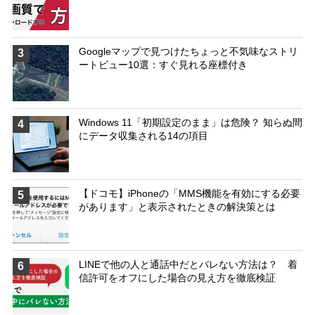
Googleマップで見つけたちょっと不気味なストリ
3
ートビュー10選：すぐ見れる座標付き
Windows 11「初期設定のまま」は危険？ 知らぬ間
4
にデータ収集される14の項目
【ドコモ】iPhoneの「MMS機能を有効にする必要
5
があります」と表示されたときの解決策とは
LINEで他の人と通話中だとバレない方法は？ 着
6
信許可をオフにした場合の見え方を徹底検証