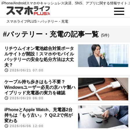
iPhone/Androidスマホやキャッシュレス決済、SNS、アプリに関する情報サイト 
スマホライフPLUS
>
バッテリー・充電
#バッテリー・充電の記事一覧
(5件)
リチウムイオン電池総合対策ポータ
ルサイトが開設！スマホやモバイル
バッテリーの安全な処分方法は大丈
夫？
2026/06/21 07:00
ケーブル持ち歩きはもう不要？
Windowsユーザー必見の京ハヤ製ハ
イブリッド充電器の実力を確認
2026/06/20 06:00
iPhoneとApple Watch、充電器2台
持ちは「もう古い」？ Qi2.2で何が
変わる
2026/06/06 12:00