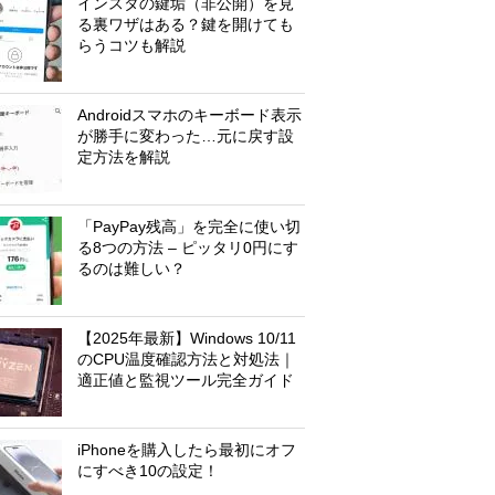
インスタの鍵垢（非公開）を見
る裏ワザはある？鍵を開けても
らうコツも解説
Androidスマホのキーボード表示
が勝手に変わった…元に戻す設
定方法を解説
「PayPay残高」を完全に使い切
る8つの方法 – ピッタリ0円にす
るのは難しい？
【2025年最新】Windows 10/11
のCPU温度確認方法と対処法｜
適正値と監視ツール完全ガイド
iPhoneを購入したら最初にオフ
にすべき10の設定！