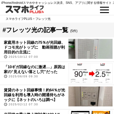
iPhone/Androidスマホやキャッシュレス決済、SNS、アプリに関する情報サイト 
スマホライフPLUS
>
フレッツ光
#フレッツ光の記事一覧
(5件)
家庭用ネット回線の75％が光回線、
ドコモ光がトップに 動画視聴が利
用目的の主流に
2025/10/12 07:00
「10ギガ回線なのに激遅…」原因は
家の“見えない落とし穴”だった
2025/06/09 09:30
賃貸のネット回線事情！約64％が光
回線を利用も導入時の開通待ちがネ
ックに【ネットのいろは調べ】
2025/02/12 07:30