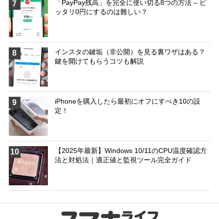
「PayPay残高」を完全に使い切る8つの方法 – ピ
7
ッタリ0円にするのは難しい？
インスタの鍵垢（非公開）を見る裏ワザはある？
8
鍵を開けてもらうコツも解説
iPhoneを購入したら最初にオフにすべき10の設
9
定！
【2025年最新】Windows 10/11のCPU温度確認方
10
法と対処法｜適正値と監視ツール完全ガイド