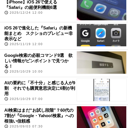
【iPhone】iOS 26で使える
『Safari』の超便利機能6選
2025/12/24 12:00
iOS 26で進化した『Safari』の新機
能まとめ スクショのプレビュー非
表示など
2025/11/19 12:00
Google検索の必殺コマンド9選 欲
しい情報がピンポイントで見つか
る！
2025/10/29 10:00
AIの要約に「不十分」と感じる人が9
割 それでも購買意思決定に6割が利
用
2025/10/29 07:00
AI検索はまだ“お試し段階”？60代の
7割が『Google・Yahoo!検索』への
根強い信頼感
2025/09/03 07:30