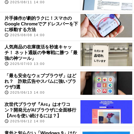
2025/08/11 14:00
片手操作が劇的ラクに！スマホの
Google Chromeでアドレスバーを下
に移動する方法
2025/08/08 14:00
人気商品の在庫復活を秒速キャッ
チ！ ネット通販の争奪戦に勝つ「最
強の神ツール」
2025/07/03 13:00
「最も安全なウェブブラウザ」はど
れ？ 詐欺広告やスパムに強いブラ
ウザ3選
2025/06/13 14:00
次世代ブラウザ『Arc』はオワコ
ン？開発元がAIブラウザに全面移行
【Arcを使い続けるには？】
2025/06/12 14:00
意外と知らない「Windows 9」はな