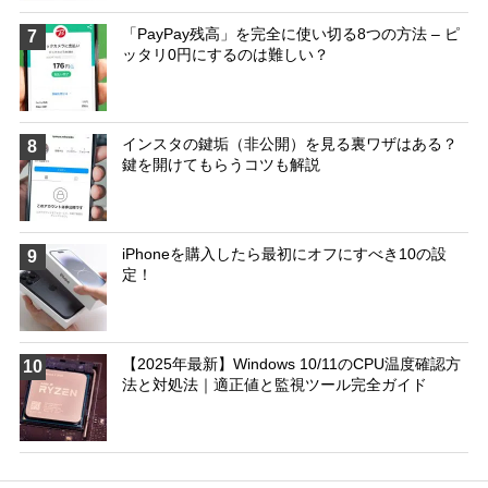
「PayPay残高」を完全に使い切る8つの方法 – ピ
7
ッタリ0円にするのは難しい？
インスタの鍵垢（非公開）を見る裏ワザはある？
8
鍵を開けてもらうコツも解説
iPhoneを購入したら最初にオフにすべき10の設
9
定！
【2025年最新】Windows 10/11のCPU温度確認方
10
法と対処法｜適正値と監視ツール完全ガイド