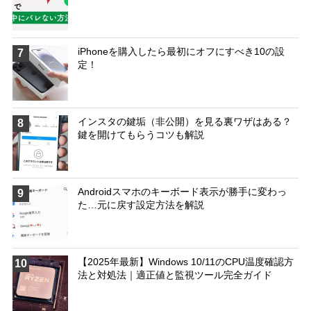
iPhoneを購入したら最初にオフにすべき10の設
7
定！
インスタの鍵垢（非公開）を見る裏ワザはある？
8
鍵を開けてもらうコツも解説
Androidスマホのキーボード表示が勝手に変わっ
9
た…元に戻す設定方法を解説
【2025年最新】Windows 10/11のCPU温度確認方
10
法と対処法｜適正値と監視ツール完全ガイド