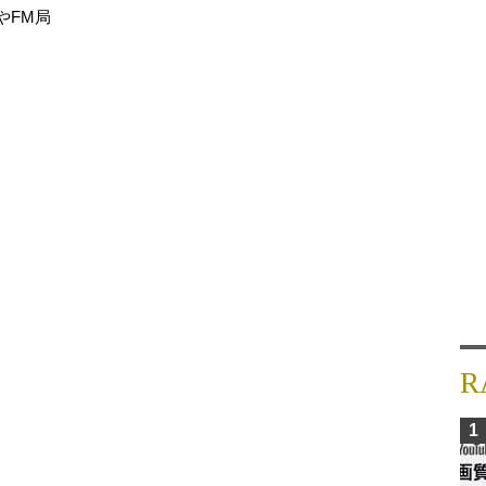
やFM局
R
1