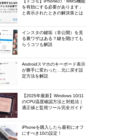
【ドコモ】iPhoneの「MMS機能
を有効にする必要があります」
と表示されたときの解決策とは
インスタの鍵垢（非公開）を見
る裏ワザはある？鍵を開けても
らうコツも解説
Androidスマホのキーボード表示
が勝手に変わった…元に戻す設
定方法を解説
【2025年最新】Windows 10/11
のCPU温度確認方法と対処法｜
適正値と監視ツール完全ガイド
iPhoneを購入したら最初にオフ
にすべき10の設定！