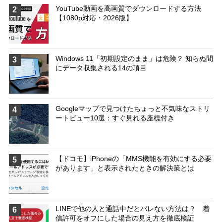
YouTube動画を高画質でダウンロードする方法
2
【1080p対応・2026版】
Windows 11「初期設定のまま」は危険？ 知らぬ間
3
にデータ収集される14の項目
Googleマップで見つけたちょっと不気味なストリ
4
ートビュー10選：すぐ見れる座標付き
【ドコモ】iPhoneの「MMS機能を有効にする必要
5
があります」と表示されたときの解決策とは
LINEで他の人と通話中だとバレない方法は？ 着
6
信許可をオフにした場合の見え方を徹底検証