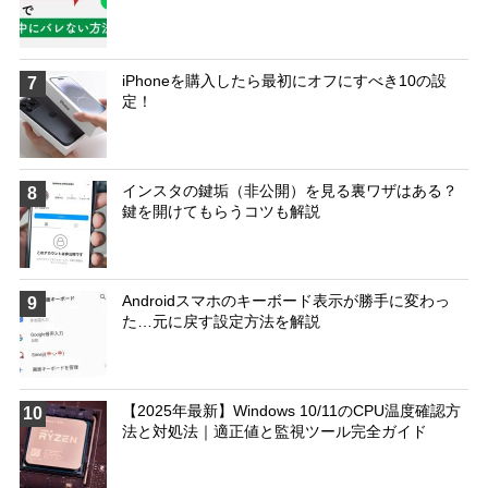
iPhoneを購入したら最初にオフにすべき10の設
7
定！
インスタの鍵垢（非公開）を見る裏ワザはある？
8
鍵を開けてもらうコツも解説
Androidスマホのキーボード表示が勝手に変わっ
9
た…元に戻す設定方法を解説
【2025年最新】Windows 10/11のCPU温度確認方
10
法と対処法｜適正値と監視ツール完全ガイド