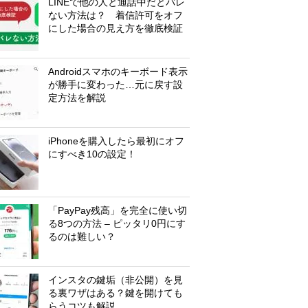
LINEで他の人と通話中だとバレ
ない方法は？ 着信許可をオフ
にした場合の見え方を徹底検証
Androidスマホのキーボード表示
が勝手に変わった…元に戻す設
定方法を解説
iPhoneを購入したら最初にオフ
にすべき10の設定！
「PayPay残高」を完全に使い切
る8つの方法 – ピッタリ0円にす
るのは難しい？
インスタの鍵垢（非公開）を見
る裏ワザはある？鍵を開けても
らうコツも解説