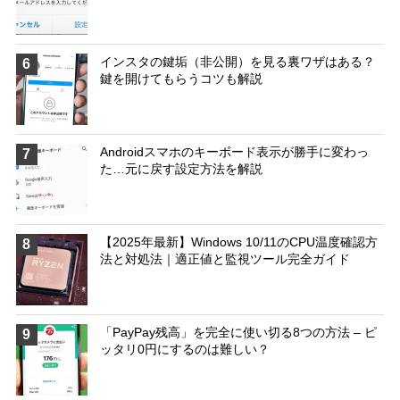
インスタの鍵垢（非公開）を見る裏ワザはある？
6
鍵を開けてもらうコツも解説
Androidスマホのキーボード表示が勝手に変わっ
7
た…元に戻す設定方法を解説
【2025年最新】Windows 10/11のCPU温度確認方
8
法と対処法｜適正値と監視ツール完全ガイド
「PayPay残高」を完全に使い切る8つの方法 – ピ
9
ッタリ0円にするのは難しい？