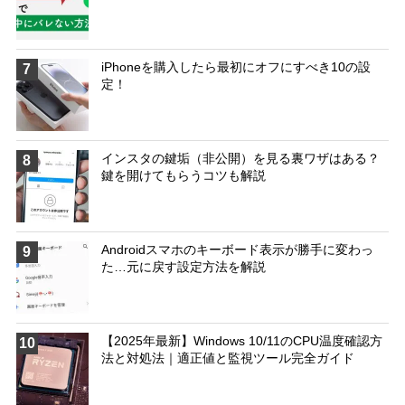
iPhoneを購入したら最初にオフにすべき10の設
7
定！
インスタの鍵垢（非公開）を見る裏ワザはある？
8
鍵を開けてもらうコツも解説
Androidスマホのキーボード表示が勝手に変わっ
9
た…元に戻す設定方法を解説
【2025年最新】Windows 10/11のCPU温度確認方
10
法と対処法｜適正値と監視ツール完全ガイド