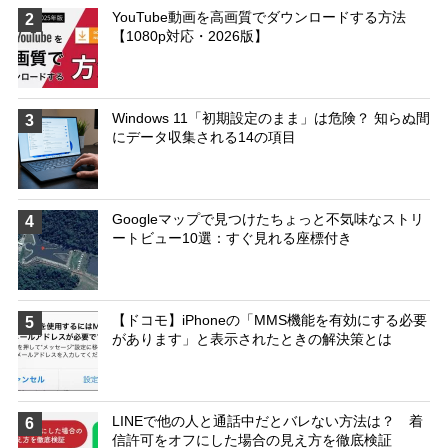
YouTube動画を高画質でダウンロードする方法
2
【1080p対応・2026版】
Windows 11「初期設定のまま」は危険？ 知らぬ間
3
にデータ収集される14の項目
Googleマップで見つけたちょっと不気味なストリ
4
ートビュー10選：すぐ見れる座標付き
【ドコモ】iPhoneの「MMS機能を有効にする必要
5
があります」と表示されたときの解決策とは
LINEで他の人と通話中だとバレない方法は？ 着
6
信許可をオフにした場合の見え方を徹底検証