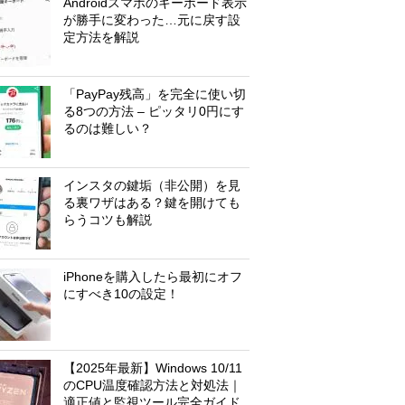
Androidスマホのキーボード表示
が勝手に変わった…元に戻す設
定方法を解説
「PayPay残高」を完全に使い切
る8つの方法 – ピッタリ0円にす
るのは難しい？
インスタの鍵垢（非公開）を見
る裏ワザはある？鍵を開けても
らうコツも解説
iPhoneを購入したら最初にオフ
にすべき10の設定！
【2025年最新】Windows 10/11
のCPU温度確認方法と対処法｜
適正値と監視ツール完全ガイド