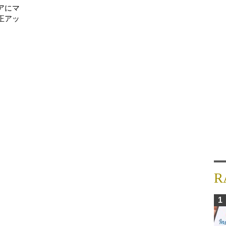
アにマ
正アッ
R
1