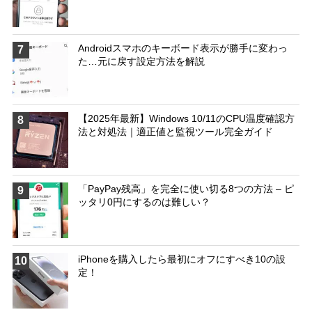
Androidスマホのキーボード表示が勝手に変わっ
7
た…元に戻す設定方法を解説
【2025年最新】Windows 10/11のCPU温度確認方
8
法と対処法｜適正値と監視ツール完全ガイド
「PayPay残高」を完全に使い切る8つの方法 – ピ
9
ッタリ0円にするのは難しい？
iPhoneを購入したら最初にオフにすべき10の設
10
定！