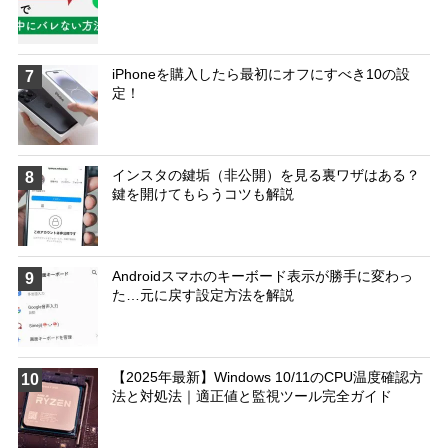
iPhoneを購入したら最初にオフにすべき10の設
7
定！
インスタの鍵垢（非公開）を見る裏ワザはある？
8
鍵を開けてもらうコツも解説
Androidスマホのキーボード表示が勝手に変わっ
9
た…元に戻す設定方法を解説
【2025年最新】Windows 10/11のCPU温度確認方
10
法と対処法｜適正値と監視ツール完全ガイド