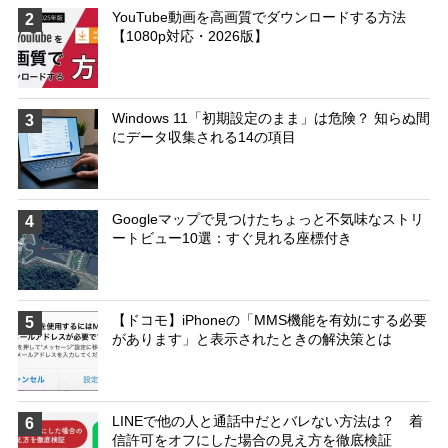
YouTube動画を高画質でダウンロードする方法
2
【1080p対応・2026版】
Windows 11「初期設定のまま」は危険？ 知らぬ間
3
にデータ収集される14の項目
Googleマップで見つけたちょっと不気味なストリ
4
ートビュー10選：すぐ見れる座標付き
【ドコモ】iPhoneの「MMS機能を有効にする必要
5
があります」と表示されたときの解決策とは
LINEで他の人と通話中だとバレない方法は？ 着
6
信許可をオフにした場合の見え方を徹底検証