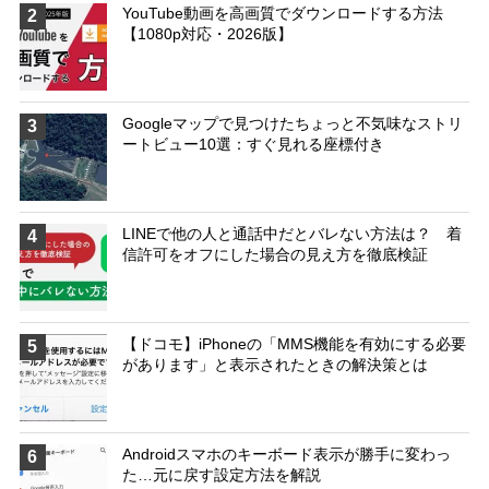
YouTube動画を高画質でダウンロードする方法
2
【1080p対応・2026版】
Googleマップで見つけたちょっと不気味なストリ
3
ートビュー10選：すぐ見れる座標付き
LINEで他の人と通話中だとバレない方法は？ 着
4
信許可をオフにした場合の見え方を徹底検証
【ドコモ】iPhoneの「MMS機能を有効にする必要
5
があります」と表示されたときの解決策とは
Androidスマホのキーボード表示が勝手に変わっ
6
た…元に戻す設定方法を解説