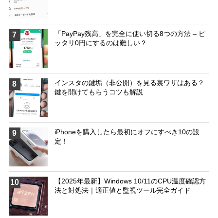
「PayPay残高」を完全に使い切る8つの方法 – ピ
7
ッタリ0円にするのは難しい？
インスタの鍵垢（非公開）を見る裏ワザはある？
8
鍵を開けてもらうコツも解説
iPhoneを購入したら最初にオフにすべき10の設
9
定！
【2025年最新】Windows 10/11のCPU温度確認方
10
法と対処法｜適正値と監視ツール完全ガイド