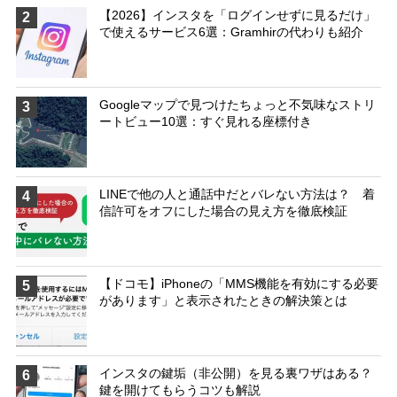
【2026】インスタを「ログインせずに見るだけ」
2
で使えるサービス6選：Gramhirの代わりも紹介
Googleマップで見つけたちょっと不気味なストリ
3
ートビュー10選：すぐ見れる座標付き
LINEで他の人と通話中だとバレない方法は？ 着
4
信許可をオフにした場合の見え方を徹底検証
【ドコモ】iPhoneの「MMS機能を有効にする必要
5
があります」と表示されたときの解決策とは
インスタの鍵垢（非公開）を見る裏ワザはある？
6
鍵を開けてもらうコツも解説