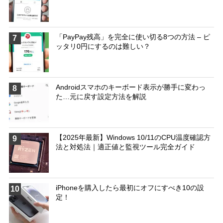
「PayPay残高」を完全に使い切る8つの方法 – ピ
7
ッタリ0円にするのは難しい？
Androidスマホのキーボード表示が勝手に変わっ
8
た…元に戻す設定方法を解説
【2025年最新】Windows 10/11のCPU温度確認方
9
法と対処法｜適正値と監視ツール完全ガイド
iPhoneを購入したら最初にオフにすべき10の設
10
定！