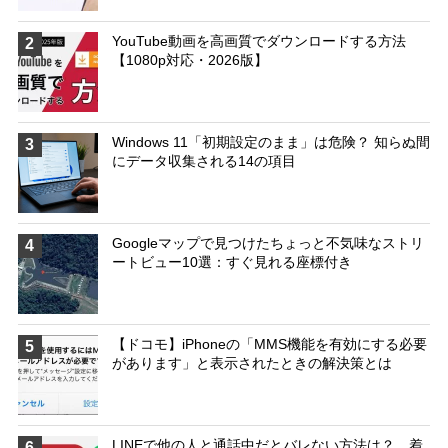
YouTube動画を高画質でダウンロードする方法
2
【1080p対応・2026版】
Windows 11「初期設定のまま」は危険？ 知らぬ間
3
にデータ収集される14の項目
Googleマップで見つけたちょっと不気味なストリ
4
ートビュー10選：すぐ見れる座標付き
【ドコモ】iPhoneの「MMS機能を有効にする必要
5
があります」と表示されたときの解決策とは
LINEで他の人と通話中だとバレない方法は？ 着
6