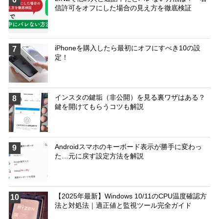
信許可をオフにした場合の見え方を徹底検証
iPhoneを購入したら最初にオフにすべき10の設
7
定！
インスタの鍵垢（非公開）を見る裏ワザはある？
8
鍵を開けてもらうコツも解説
Androidスマホのキーボード表示が勝手に変わっ
9
た…元に戻す設定方法を解説
【2025年最新】Windows 10/11のCPU温度確認方
10
法と対処法｜適正値と監視ツール完全ガイド