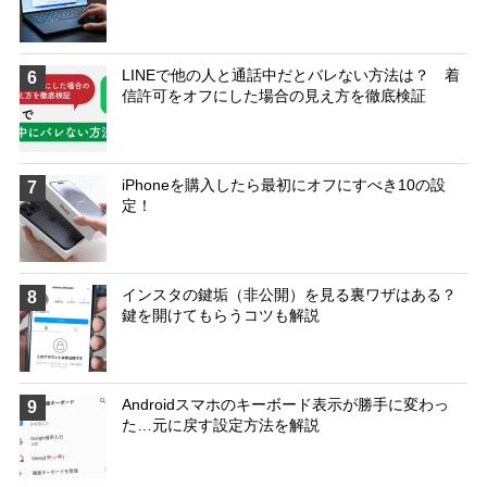
LINEで他の人と通話中だとバレない方法は？ 着
6
信許可をオフにした場合の見え方を徹底検証
iPhoneを購入したら最初にオフにすべき10の設
7
定！
インスタの鍵垢（非公開）を見る裏ワザはある？
8
鍵を開けてもらうコツも解説
Androidスマホのキーボード表示が勝手に変わっ
9
た…元に戻す設定方法を解説