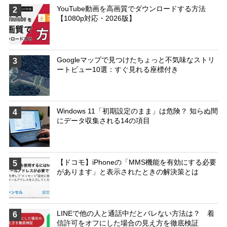
YouTube動画を高画質でダウンロードする方法
2
【1080p対応・2026版】
Googleマップで見つけたちょっと不気味なストリ
3
ートビュー10選：すぐ見れる座標付き
Windows 11「初期設定のまま」は危険？ 知らぬ間
4
にデータ収集される14の項目
【ドコモ】iPhoneの「MMS機能を有効にする必要
5
があります」と表示されたときの解決策とは
LINEで他の人と通話中だとバレない方法は？ 着
6
信許可をオフにした場合の見え方を徹底検証