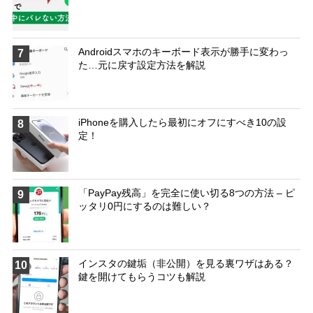
Androidスマホのキーボード表示が勝手に変わっ
7
た…元に戻す設定方法を解説
iPhoneを購入したら最初にオフにすべき10の設
8
定！
「PayPay残高」を完全に使い切る8つの方法 – ピ
9
ッタリ0円にするのは難しい？
インスタの鍵垢（非公開）を見る裏ワザはある？
10
鍵を開けてもらうコツも解説