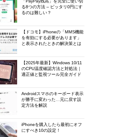
「PayPay残高」を完全に使い切
る8つの方法 – ピッタリ0円にす
るのは難しい？
【ドコモ】iPhoneの「MMS機能
を有効にする必要があります」
と表示されたときの解決策とは
【2025年最新】Windows 10/11
のCPU温度確認方法と対処法｜
適正値と監視ツール完全ガイド
Androidスマホのキーボード表示
が勝手に変わった…元に戻す設
定方法を解説
iPhoneを購入したら最初にオフ
にすべき10の設定！