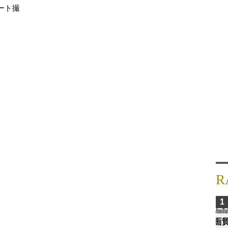
ート撮
R
1