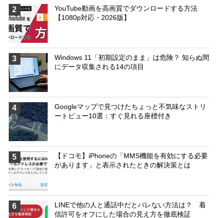
YouTube動画を高画質でダウンロードする方法
2
【1080p対応・2026版】
Windows 11「初期設定のまま」は危険？ 知らぬ間
3
にデータ収集される14の項目
Googleマップで見つけたちょっと不気味なストリ
4
ートビュー10選：すぐ見れる座標付き
【ドコモ】iPhoneの「MMS機能を有効にする必要
5
があります」と表示されたときの解決策とは
LINEで他の人と通話中だとバレない方法は？ 着
6
信許可をオフにした場合の見え方を徹底検証