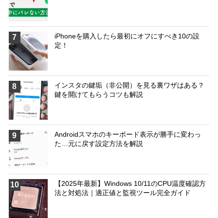
iPhoneを購入したら最初にオフにすべき10の設
7
定！
インスタの鍵垢（非公開）を見る裏ワザはある？
8
鍵を開けてもらうコツも解説
Androidスマホのキーボード表示が勝手に変わっ
9
た…元に戻す設定方法を解説
【2025年最新】Windows 10/11のCPU温度確認方
10
法と対処法｜適正値と監視ツール完全ガイド