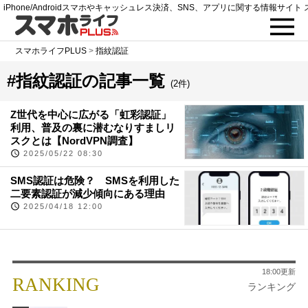
iPhone/Androidスマホやキャッシュレス決済、SNS、アプリに関する情報サイト 
スマホライフPLUS
>
指紋認証
#指紋認証の記事一覧
(2件)
Z世代を中心に広がる「虹彩認証」
利用、普及の裏に潜むなりすましリ
スクとは【NordVPN調査】
2025/05/22 08:30
SMS認証は危険？ SMSを利用した
二要素認証が減少傾向にある理由
2025/04/18 12:00
18:00更新
RANKING
ランキング