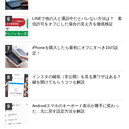
LINEで他の人と通話中だとバレない方法は？ 着
6
信許可をオフにした場合の見え方を徹底検証
iPhoneを購入したら最初にオフにすべき10の設
7
定！
インスタの鍵垢（非公開）を見る裏ワザはある？
8
鍵を開けてもらうコツも解説
Androidスマホのキーボード表示が勝手に変わっ
9
た…元に戻す設定方法を解説