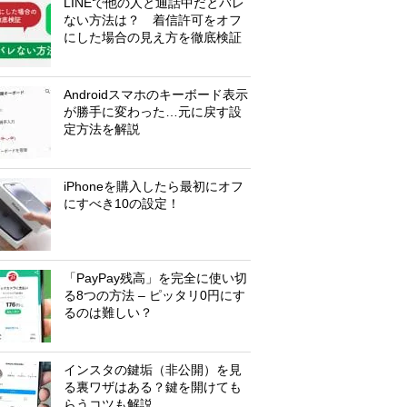
LINEで他の人と通話中だとバレ
ない方法は？ 着信許可をオフ
にした場合の見え方を徹底検証
Androidスマホのキーボード表示
が勝手に変わった…元に戻す設
定方法を解説
iPhoneを購入したら最初にオフ
にすべき10の設定！
「PayPay残高」を完全に使い切
る8つの方法 – ピッタリ0円にす
るのは難しい？
インスタの鍵垢（非公開）を見
る裏ワザはある？鍵を開けても
らうコツも解説