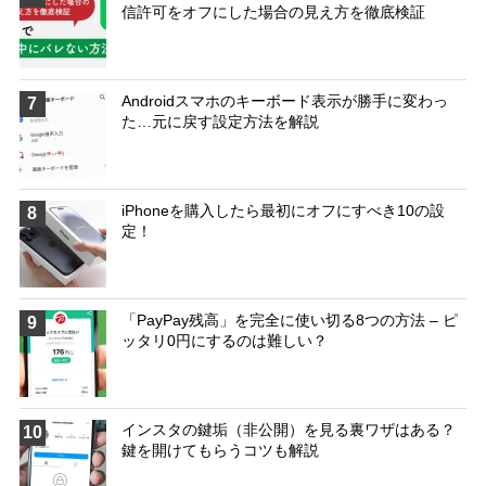
信許可をオフにした場合の見え方を徹底検証
Androidスマホのキーボード表示が勝手に変わっ
7
た…元に戻す設定方法を解説
iPhoneを購入したら最初にオフにすべき10の設
8
定！
「PayPay残高」を完全に使い切る8つの方法 – ピ
9
ッタリ0円にするのは難しい？
インスタの鍵垢（非公開）を見る裏ワザはある？
10
鍵を開けてもらうコツも解説