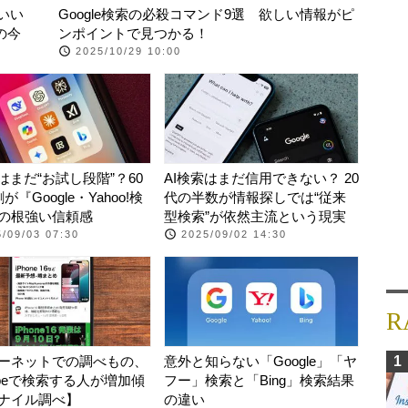
いい
Google検索の必殺コマンド9選 欲しい情報がピ
の今
ンポイントで見つかる！
2025/10/29 10:00
索はまだ“お試し段階”？60
AI検索はまだ信用できない？ 20
が『Google・Yahoo!検
代の半数が情報探しでは“従来
の根強い信頼感
型検索”が依然主流という現実
/09/03 07:30
2025/09/02 14:30
R
ーネットでの調べもの、
意外と知らない「Google」「ヤ
1
Tubeで検索する人が増加傾
フー」検索と「Bing」検索結果
ナイル調べ】
の違い