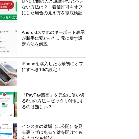
LINEで他の人と通話中だとバレ
ない方法は？ 着信許可をオフ
にした場合の見え方を徹底検証
Androidスマホのキーボード表示
が勝手に変わった…元に戻す設
定方法を解説
iPhoneを購入したら最初にオフ
にすべき10の設定！
「PayPay残高」を完全に使い切
る8つの方法 – ピッタリ0円にす
るのは難しい？
インスタの鍵垢（非公開）を見
る裏ワザはある？鍵を開けても
らうコツも解説