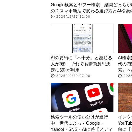
Google検索とヤフー検索、結局どっちが
の？スマホ新法で変わる選び方とAI検索
2025/12/27 12:00
AIの要約に「不十分」と感じる
AI検
人が9割 それでも購買意思決
代の7割
定に6割が利用
索』へ
2025/10/29 07:00
2025
検索ツールの使い分けが進行
インタ
中 世代によってGoogle・
You
Yahoo!・SNS・AIに差【メディ
向に【