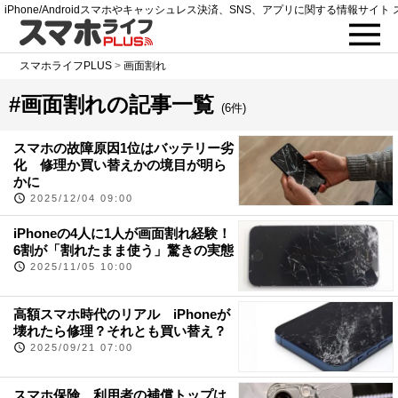
iPhone/Androidスマホやキャッシュレス決済、SNS、アプリに関する情報サイト 
スマホライフPLUS
>
画面割れ
#画面割れの記事一覧
(6件)
スマホの故障原因1位はバッテリー劣
化 修理か買い替えかの境目が明ら
かに
2025/12/04 09:00
iPhoneの4人に1人が画面割れ経験！
6割が「割れたまま使う」驚きの実態
2025/11/05 10:00
高額スマホ時代のリアル iPhoneが
壊れたら修理？それとも買い替え？
2025/09/21 07:00
スマホ保険、利用者の補償トップは