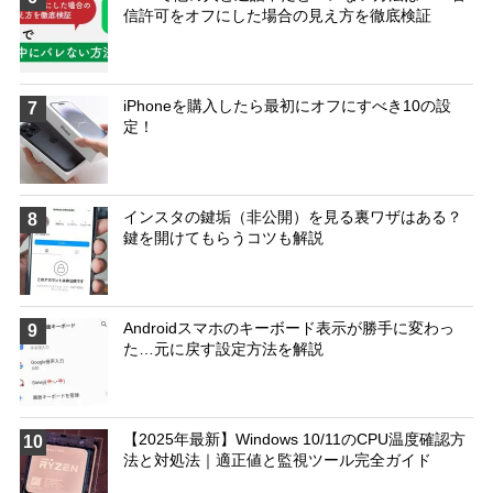
信許可をオフにした場合の見え方を徹底検証
iPhoneを購入したら最初にオフにすべき10の設
7
定！
インスタの鍵垢（非公開）を見る裏ワザはある？
8
鍵を開けてもらうコツも解説
Androidスマホのキーボード表示が勝手に変わっ
9
た…元に戻す設定方法を解説
【2025年最新】Windows 10/11のCPU温度確認方
10
法と対処法｜適正値と監視ツール完全ガイド