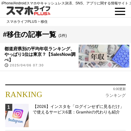
iPhone/Androidスマホやキャッシュレス決済、SNS、アプリに関する情報サイト 
スマホライフPLUS
>
移住
#移住の記事一覧
(1件)
都道府県別の平均年収ランキング、
やっぱり1位は東京？【SalesNow調
べ】
2025/04/06 07:30
6:00更新
RANKING
ランキング
【2026】インスタを「ログインせずに見るだけ」
1
で使えるサービス6選：Gramhirの代わりも紹介