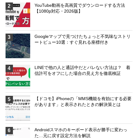
YouTube動画を高画質でダウンロードする方法
2
【1080p対応・2026版】
Googleマップで見つけたちょっと不気味なストリ
3
ートビュー10選：すぐ見れる座標付き
LINEで他の人と通話中だとバレない方法は？ 着
4
信許可をオフにした場合の見え方を徹底検証
【ドコモ】iPhoneの「MMS機能を有効にする必要
5
があります」と表示されたときの解決策とは
Androidスマホのキーボード表示が勝手に変わっ
6
た…元に戻す設定方法を解説