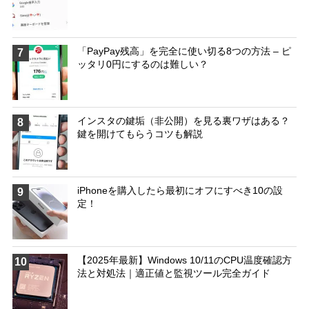
「PayPay残高」を完全に使い切る8つの方法 – ピ
7
ッタリ0円にするのは難しい？
インスタの鍵垢（非公開）を見る裏ワザはある？
8
鍵を開けてもらうコツも解説
iPhoneを購入したら最初にオフにすべき10の設
9
定！
【2025年最新】Windows 10/11のCPU温度確認方
10
法と対処法｜適正値と監視ツール完全ガイド