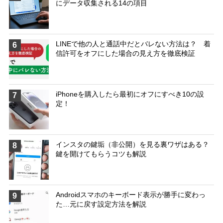
にデータ収集される14の項目
LINEで他の人と通話中だとバレない方法は？ 着
6
信許可をオフにした場合の見え方を徹底検証
iPhoneを購入したら最初にオフにすべき10の設
7
定！
インスタの鍵垢（非公開）を見る裏ワザはある？
8
鍵を開けてもらうコツも解説
Androidスマホのキーボード表示が勝手に変わっ
9
た…元に戻す設定方法を解説