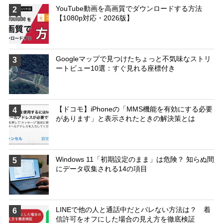
YouTube動画を高画質でダウンロードする方法
2
【1080p対応・2026版】
Googleマップで見つけたちょっと不気味なストリ
3
ートビュー10選：すぐ見れる座標付き
【ドコモ】iPhoneの「MMS機能を有効にする必要
4
があります」と表示されたときの解決策とは
Windows 11「初期設定のまま」は危険？ 知らぬ間
5
にデータ収集される14の項目
LINEで他の人と通話中だとバレない方法は？ 着
6
信許可をオフにした場合の見え方を徹底検証