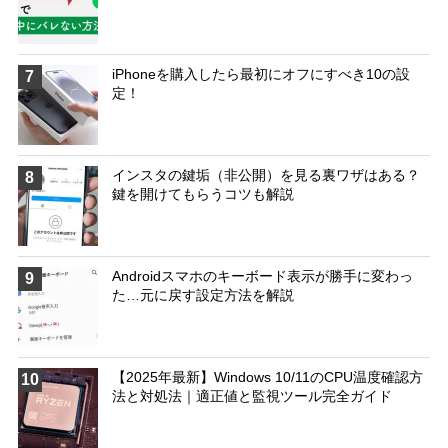
iPhoneを購入したら最初にオフにすべき10の設
7
定！
インスタの鍵垢（非公開）を見る裏ワザはある？
8
鍵を開けてもらうコツも解説
Androidスマホのキーボード表示が勝手に変わっ
9
た…元に戻す設定方法を解説
【2025年最新】Windows 10/11のCPU温度確認方
10
法と対処法｜適正値と監視ツール完全ガイド