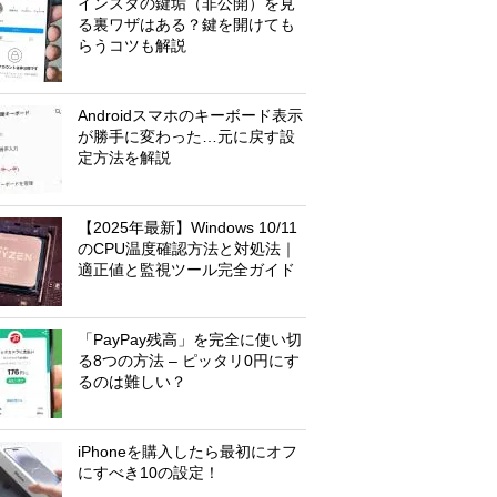
インスタの鍵垢（非公開）を見
る裏ワザはある？鍵を開けても
らうコツも解説
Androidスマホのキーボード表示
が勝手に変わった…元に戻す設
定方法を解説
【2025年最新】Windows 10/11
のCPU温度確認方法と対処法｜
適正値と監視ツール完全ガイド
「PayPay残高」を完全に使い切
る8つの方法 – ピッタリ0円にす
るのは難しい？
iPhoneを購入したら最初にオフ
にすべき10の設定！