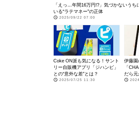
「えっ…年間16万円!?」気づかないうち
いる“ラテマネー”の正体
2025/09/22 07:00
Coke ON派も気になる！サント
伊藤園
リー自販機アプリ「ジハンピ」
「CH
との“意外な差”とは？
だら元
2025/07/25 11:30
2024