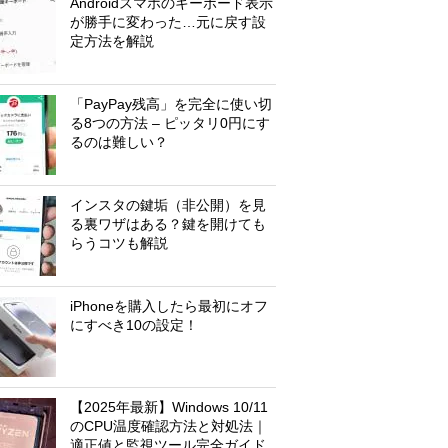
Androidスマホのキーボード表示
が勝手に変わった…元に戻す設
定方法を解説
「PayPay残高」を完全に使い切
る8つの方法 – ピッタリ0円にす
るのは難しい？
インスタの鍵垢（非公開）を見
る裏ワザはある？鍵を開けても
らうコツも解説
iPhoneを購入したら最初にオフ
にすべき10の設定！
【2025年最新】Windows 10/11
のCPU温度確認方法と対処法｜
適正値と監視ツール完全ガイド