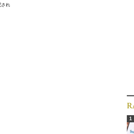
配され
R
1