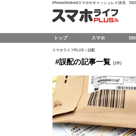
iPhone/Androidスマホやキャッシュレス決済、
トップ
スマホ
SN
スマホライフPLUS
>
誤配
#誤配の記事一覧
(1件)