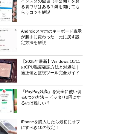
インスタの鍵垢（非公開）を見
る裏ワザはある？鍵を開けても
らうコツも解説
Androidスマホのキーボード表示
が勝手に変わった…元に戻す設
定方法を解説
【2025年最新】Windows 10/11
のCPU温度確認方法と対処法｜
適正値と監視ツール完全ガイド
「PayPay残高」を完全に使い切
る8つの方法 – ピッタリ0円にす
るのは難しい？
iPhoneを購入したら最初にオフ
にすべき10の設定！