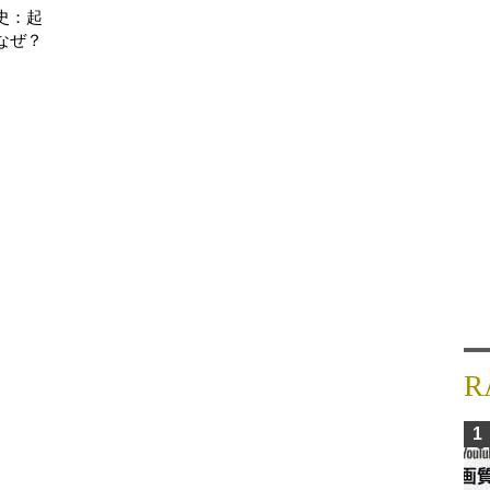
史：起
なぜ？
R
1