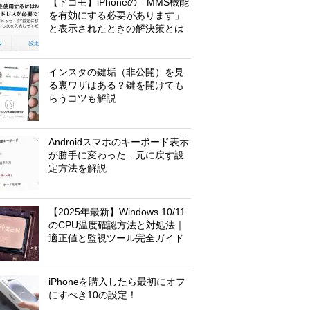
【ドコモ】iPhoneの「MMS機能
を有効にする必要があります」
と表示されたときの解決策とは
インスタの鍵垢（非公開）を見
る裏ワザはある？鍵を開けても
らうコツも解説
Androidスマホのキーボード表示
が勝手に変わった…元に戻す設
定方法を解説
【2025年最新】Windows 10/11
のCPU温度確認方法と対処法｜
適正値と監視ツール完全ガイド
iPhoneを購入したら最初にオフ
にすべき10の設定！