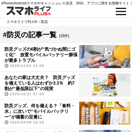
iPhone/Androidスマホやキャッシュレス決済、SNS、アプリに関する情報サイト 
スマホライフPLUS
>
防災
#防災の記事一覧
(18件)
防災グッズの6割が“気づかぬ間にゴ
ミ化” 放置モバイルバッテリー膨張
が最多トラブル
2025/12/02 12:00
あなたの家は大丈夫？ 防災グッズ
を備えている人はわずか3.3％ 約7
割が“最低限以下”の現実
2025/10/21 07:00
防災グッズ、何を備える？「食料・
水」に次いで“モバイルバッテリ
ー”が備蓄の定番に
2025/10/08 10:00