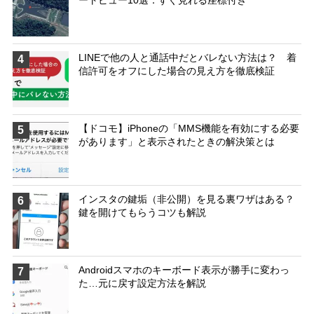
ートビュー10選：すぐ見れる座標付き
LINEで他の人と通話中だとバレない方法は？ 着
4
信許可をオフにした場合の見え方を徹底検証
【ドコモ】iPhoneの「MMS機能を有効にする必要
5
があります」と表示されたときの解決策とは
インスタの鍵垢（非公開）を見る裏ワザはある？
6
鍵を開けてもらうコツも解説
Androidスマホのキーボード表示が勝手に変わっ
7
た…元に戻す設定方法を解説