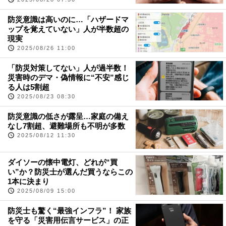
防災意識は高いのに…「ハザードマ
ップを覚えていない」人が半数超の
現実
2025/08/26 11:00
「防災対策してない」人が過半数！
災害時のデマ・偽情報に“不安”感じ
る人は5割超
2025/08/23 08:30
防災意識の低さが露呈…家庭の備え
なし7割超、避難場所も不明が多数
2025/08/12 11:30
ダイソーの懐中電灯、どれが“買
い”か？防災士が選んだ買うならこの
1本に決まり
2025/08/09 15:00
防災士も驚く“最強インフラ”！ 家族
を守る「災害用伝言サービス」の正