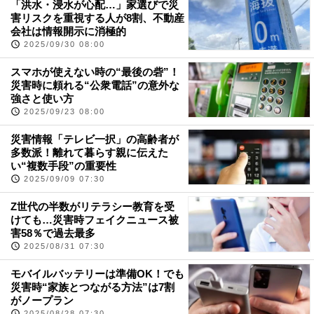
「洪水・浸水が心配…」家選びで災
害リスクを重視する人が8割、不動産
会社は情報開示に消極的
2025/09/30 08:00
スマホが使えない時の“最後の砦”！
災害時に頼れる“公衆電話”の意外な
強さと使い方
2025/09/23 08:00
災害情報「テレビ一択」の高齢者が
多数派！離れて暮らす親に伝えた
い“複数手段”の重要性
2025/09/09 07:30
Z世代の半数がリテラシー教育を受
けても…災害時フェイクニュース被
害58％で過去最多
2025/08/31 07:30
モバイルバッテリーは準備OK！でも
災害時“家族とつながる方法”は7割
がノープラン
2025/08/28 07:30