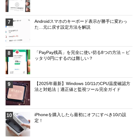
Androidスマホのキーボード表示が勝手に変わっ
7
た…元に戻す設定方法を解説
「PayPay残高」を完全に使い切る8つの方法 – ピ
8
ッタリ0円にするのは難しい？
【2025年最新】Windows 10/11のCPU温度確認方
9
法と対処法｜適正値と監視ツール完全ガイド
iPhoneを購入したら最初にオフにすべき10の設
10
定！