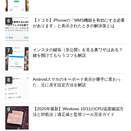
【ドコモ】iPhoneの「MMS機能を有効にする必要
6
があります」と表示されたときの解決策とは
インスタの鍵垢（非公開）を見る裏ワザはある？
7
鍵を開けてもらうコツも解説
Androidスマホのキーボード表示が勝手に変わっ
8
た…元に戻す設定方法を解説
【2025年最新】Windows 10/11のCPU温度確認方
9
法と対処法｜適正値と監視ツール完全ガイド