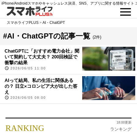
iPhone/Androidスマホやキャッシュレス決済、SNS、アプリに関する情報サイト 
スマホライフPLUS
>
AI・ChatGPT
#AI・ChatGPTの記事一覧
(2件)
ChatGPTに「おすすめ電力会社」聞
いて契約して大丈夫？ 200回検証で
衝撃の結果
2026/06/05 11:00
AIって結局、私の生活に関係ある
の？ 日立×コロンビア大が出した答
え
2026/06/05 08:00
18:00更新
RANKING
ランキング