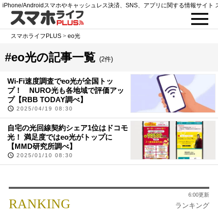
iPhone/Androidスマホやキャッシュレス決済、SNS、アプリに関する情報サイト 
スマホライフPLUS
>
eo光
#eo光の記事一覧
(2件)
Wi-Fi速度調査でeo光が全国トッ
プ！ NURO光も各地域で評価アッ
プ【RBB TODAY調べ】
2025/04/19 08:30
自宅の光回線契約シェア1位はドコモ
光！ 満足度ではeo光がトップに
【MMD研究所調べ】
2025/01/10 08:30
6:00更新
RANKING
ランキング