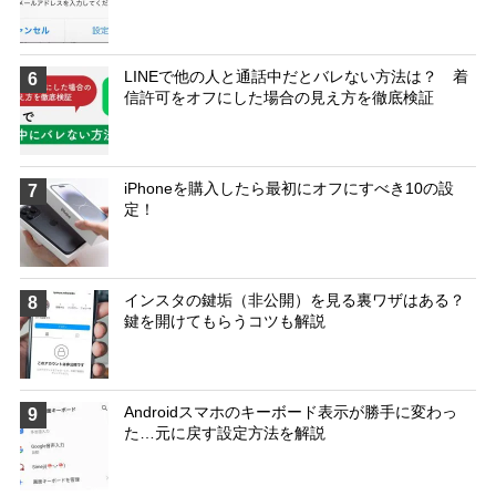
LINEで他の人と通話中だとバレない方法は？ 着
6
信許可をオフにした場合の見え方を徹底検証
iPhoneを購入したら最初にオフにすべき10の設
7
定！
インスタの鍵垢（非公開）を見る裏ワザはある？
8
鍵を開けてもらうコツも解説
Androidスマホのキーボード表示が勝手に変わっ
9
た…元に戻す設定方法を解説